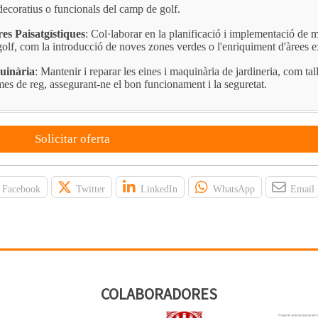
 decoratius o funcionals del camp de golf.
res Paisatgístiques
: Col·laborar en la planificació i implementació de m
olf, com la introducció de noves zones verdes o l'enriquiment d'àrees ex
uinària
: Mantenir i reparar les eines i maquinària de jardineria, com tal
mes de reg, assegurant-ne el bon funcionament i la seguretat.
Solicitar oferta
Facebook
Twitter
LinkedIn
WhatsApp
Email
COLABORADORES