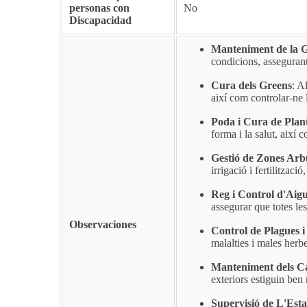
personas con
No
Discapacidad
Manteniment de la 
condicions, asseguran
Cura dels Greens
: A
així com controlar-ne l
Poda i Cura de Plant
forma i la salut, així
Gestió de Zones Arbu
irrigació i fertilitzaci
Reg i Control d'Aig
assegurar que totes les
Observaciones
Control de Plagues i
malalties i males herb
Manteniment dels Ca
exteriors estiguin ben 
Supervisió de L'Estat