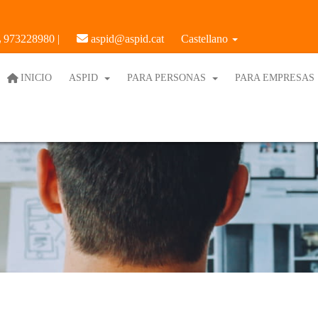
973228980 |
aspid@aspid.cat
Castellano
INICIO
ASPID
PARA PERSONAS
PARA EMPRESAS