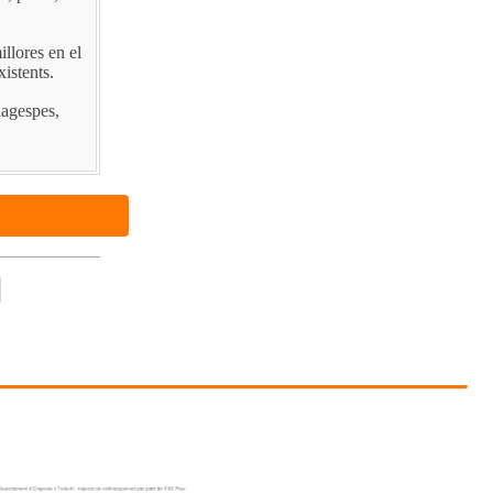
illores en el
istents.
lagespes,