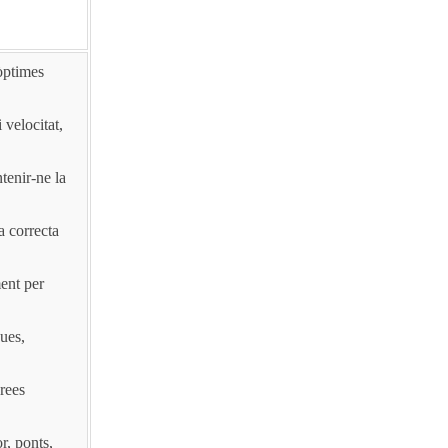
 òptimes
i velocitat,
tenir-ne la
a correcta
ent per
gues,
àrees
r, ponts,