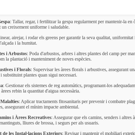
Gespa
: Tallar, regar, i fertilitzar la gespa regularment per mantenir-la en
t un creixement uniforme i saludable.
linear, airejar, i rodar els greens per garantir la seva qualitat, uniformitat 
'alçada i la humitat.
es i Arbustos
: Poda d'arbustos, arbres i altres plantes del camp per man
 com la plantació i manteniment de noves espècies.
stives i Florals
: Supervisar les àrees florals i arbustives, assegurant un
ó, i substituint plantes quan sigui necessari.
ua
: Gestionar els sistemes de reg automàtics, programant-los adequadam
 àrees rebin la quantitat d'aigua necessària.
 Malalties
: Aplicar tractaments fitosanitaris per prevenir i combatre pla
es, assegurant el mínim impacte ambiental.
mins i Àrees Recreatives
: Assegurar que els camins, senders i altres 
mantinguts, lliures de brossa, i segurs per als usuaris.
 de les Instal·lacions Exteriors
: Revisar i mantenir el mobiliari exterio