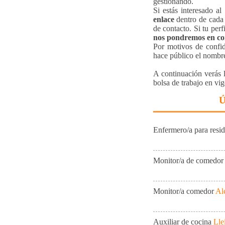
gestionando.
Si estás interesado al 
enlace
dentro de cada 
de contacto. Si tu perf
nos pondremos en co
Por motivos de confid
hace público el nombr
A continuación verás l
bolsa de trabajo en vig
Ú
Enfermero/a para resi
Monitor/a de comedor
Monitor/a comedor
Al
Auxiliar de cocina
Lle