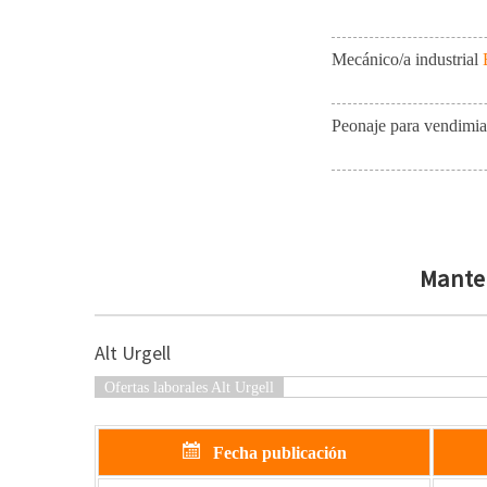
Mecánico/a industrial
Peonaje para vendimia
Manten
Alt Urgell
Ofertas laborales Alt Urgell
Fecha publicación