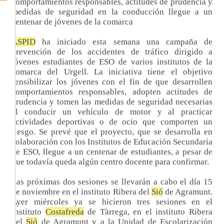
comportamientos responsables, actitudes de prudencia y
medidas de seguridad en la conducción llegue a un
centenar de jóvenes de la comarca
ASPID
ha iniciado esta semana una campaña de
prevención de los accidentes de tráfico dirigido a
jóvenes estudiantes de ESO de varios institutos de la
comarca del Urgell. La iniciativa tiene el objetivo
sensibilizar los jóvenes con el fin de que desarrollen
comportamientos responsables, adopten actitudes de
prudencia y tomen las medidas de seguridad necesarias
al conducir un vehículo de motor y al practicar
actividades deportivas o de ocio que comporten un
riesgo. Se prevé que el proyecto, que se desarrolla en
colaboración con los Institutos de Educación Secundaria
de ESO, llegue a un centenar de estudiantes, a pesar de
que todavía queda algún centro docente para confirmar.
Las próximas dos sesiones se llevarán a cabo el día 15
de noviembre en el instituto Ribera del
Sió
de Agramunt.
Ayer miércoles ya se hicieron tres sesiones en el
Instituto
Costafreda
de Tàrrega, en el instituto Ribera
del
Sió
de Agramunt y a la Unidad de Escolarización