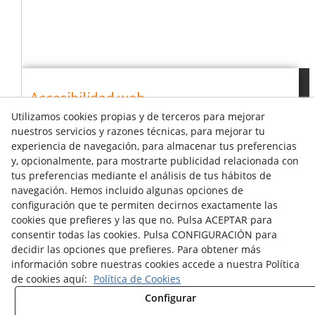
Accesibilidad web
Utilizamos cookies propias y de terceros para mejorar
nuestros servicios y razones técnicas, para mejorar tu
Fuente
Augmentar
experiencia de navegación, para almacenar tus preferencias
y, opcionalmente, para mostrarte publicidad relacionada con
Contraste
Añadir
tus preferencias mediante el análisis de tus hábitos de
navegación. Hemos incluido algunas opciones de
configuración que te permiten decirnos exactamente las
cookies que prefieres y las que no. Pulsa ACEPTAR para
consentir todas las cookies. Pulsa CONFIGURACIÓN para
decidir las opciones que prefieres. Para obtener más
Aviso Legal
Política Cookies
información sobre nuestras cookies accede a nuestra Política
Política de Privacidad
de cookies aquí:
Política de Cookies
Política de Donaciones
Canal denuncias
Configurar