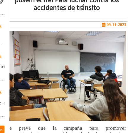
gell
accidentes de tránsito
09-11-2023
6
6
oría
6
e el
Se prevé que la campaña para promover
as