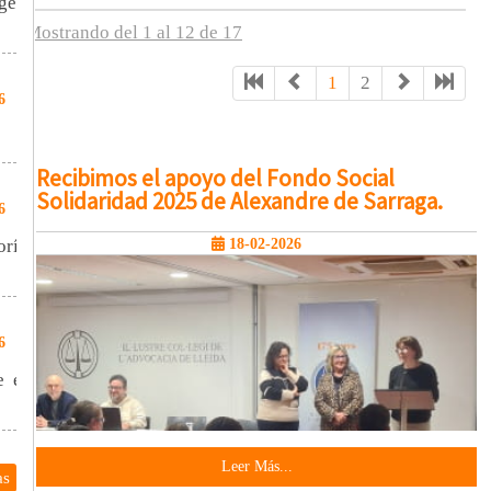
gell
Mostrando del 1 al 12 de 17
1
2
6
Recibimos el apoyo del Fondo Social
Solidaridad 2025 de Alexandre de Sarraga.
6
oría
18-02-2026
6
e el
Leer Más...
as