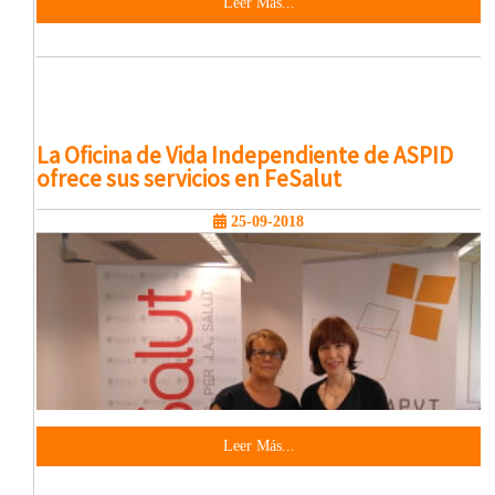
Leer Más...
La Oficina de Vida Independiente de ASPID
ofrece sus servicios en FeSalut
25-09-2018
Leer Más...