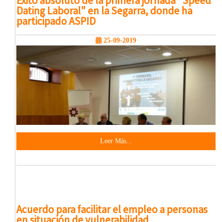
Éxito absoluto de la primera jornada "Speed
Dating Laboral" en la Segarra, donde ha
participado ASPID
25-09-2019
Leer Más...
Acuerdo para facilitar el empleo a personas
en situación de vulnerabilidad