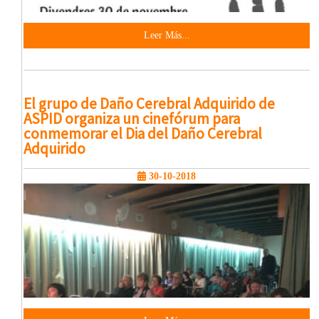
Leer Más...
El grupo de Daño Cerebral Adquirido de
ASPID organiza un cinefórum para
conmemorar el Dia del Daño Cerebral
Adquirido
30-10-2018