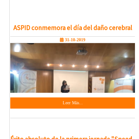
ASPID conmemora el día del daño cerebral
31-10-2019
Leer Más...