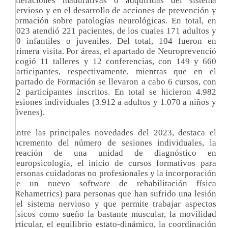
alteraciones madurativas o adquiridas del sistema
nervioso y en el desarrollo de acciones de prevención y
formación sobre patologías neurológicas. En total, en
2023 atendió 221 pacientes, de los cuales 171 adultos y
50 infantiles o juveniles. Del total, 104 fueron en
primera visita. Por áreas, el apartado de Neuroprevenció
acogió 11 talleres y 12 conferencias, con 149 y 660
participantes, respectivamente, mientras que en el
apartado de Formación se llevaron a cabo 6 cursos, con
72 participantes inscritos. En total se hicieron 4.982
sesiones individuales (3.912 a adultos y 1.070 a niños y
jóvenes).
Entre las principales novedades del 2023, destaca el
incremento del número de sesiones individuales, la
creación de una unidad de diagnóstico en
neuropsicología, el inicio de cursos formativos para
personas cuidadoras no profesionales y la incorporación
de un nuevo software de rehabilitación física
(Rehametrics) para personas que han sufrido una lesión
del sistema nervioso y que permite trabajar aspectos
físicos como sueño la bastante muscular, la movilidad
articular, el equilibrio estato-dinámico, la coordinación