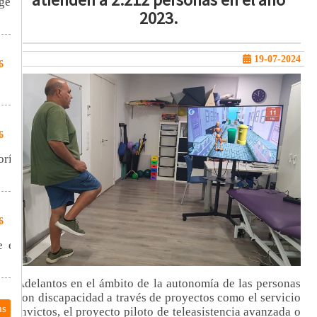
gell
2023.
19-07-2024
6
6
oría
6
e el
Adelantos en el ámbito de la autonomía de las personas
con discapacidad a través de proyectos como el servicio
as
Invictos, el proyecto piloto de teleasistencia avanzada o