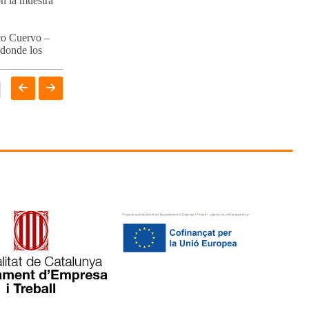
on la muestra
co Cuervo –
 donde los