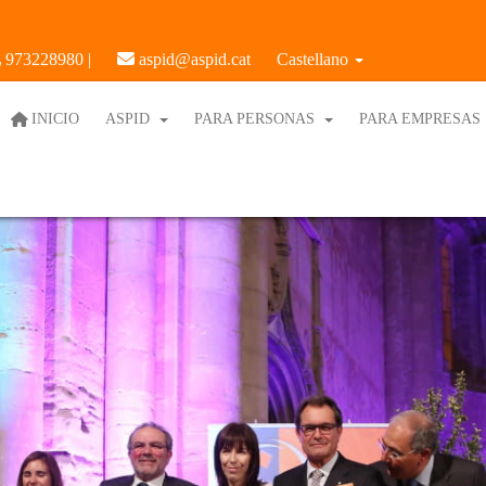
973228980 |
aspid@aspid.cat
Castellano
INICIO
ASPID
PARA PERSONAS
PARA EMPRESAS