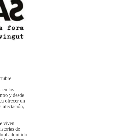
ctubre
 en los
ntro y desde
ca ofrecer un
a afectación,
ue viven
istorias de
bral adquirido