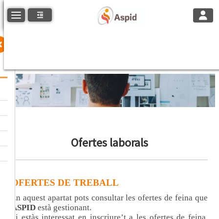
Toggle
Toggle navigation
Ofertes laborals
OFERTES DE TREBALL
En aquest apartat pots consultar les ofertes de feina que
ASPID
està gestionant.
Si estàs interessat en inscriure’t a les ofertes de feina,