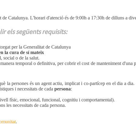
t de Catalunya. L'horari d'atenció és de 9:00h a 17:30h de dilluns a div
r els següents requisits:
orgat per la Generalitat de Catalunya
en la cura de sí mateix
 social o de la salut.
 manera temporal o definitiva, per cobrir el cost de manteniment d'una 
uè la persones és un agent actiu, implicat i co-partícep en el dia a dia.
ístiques i necessitats de cada
persona
:
 nivell físic, emocional, funcional, cognitiu i comportamental).
ns les necessitats de cada persona.
omunitat
.