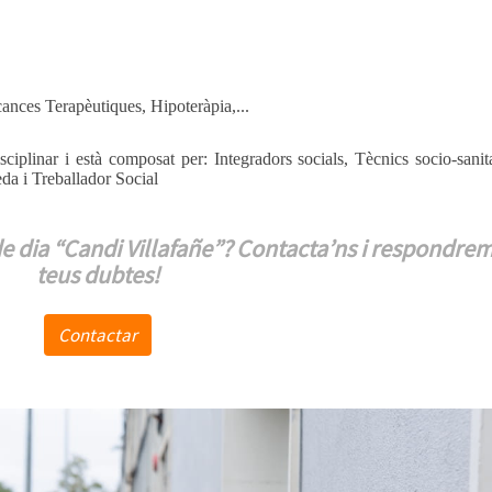
cances Terapèutiques, Hipoteràpia,...
ciplinar i està composat per: Integradors socials, Tècnics socio-sanit
da i Treballador Social
e dia “Candi Villafañe”?
Contacta’ns i respondrem 
teus dubtes!
Contactar