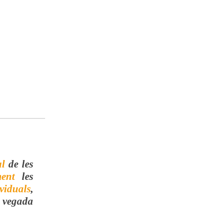
al
de les
ment
les
ividuals
,
 vegada