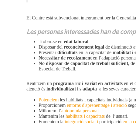
El Centre està subvencionat íntegrament per la Generalita
Les persones interessades han de compli
Trobar-se en
edat laboral
.
Disposar del
reconeixement legal
de disminució at
Presentar
dificultats
en la capacitat de
mobilitat i 
Necessitar de recolzament
en l’adaptació personal,
No disposar de capacitat de treball suficient
, de
Especial de Treball.
Realitzem un
programa ric i variat en activitats
en el q
atenció és
individualitzat i s'adapta
a les seves caracter
Potenciem
les habilitats i capacitats individuals (a
Proporcionem
entorns d'aprenentatge i atenció
sego
Millorem l’
autonomia personal
.
Mantenim les
habilitats i capacitats
de l’usuari.
Fomentem la
integració social i
participació
en la c