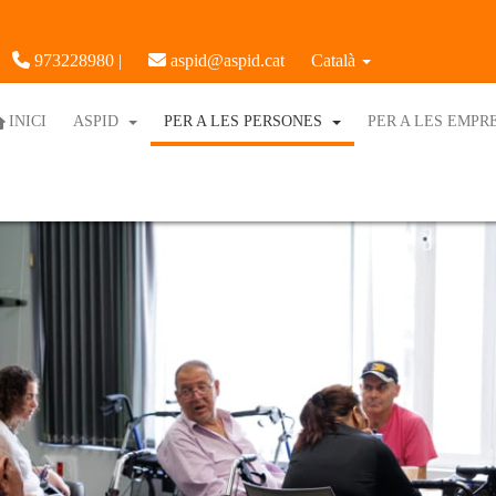
973228980 |
aspid@aspid.cat
Català
INICI
ASPID
PER A LES PERSONES
PER A LES EMPR