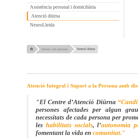
Assistència personal i domiciliària
Atenció diürna
NeuroLleida
Atenció diürna
Serveis a les persones
Atenció Integral i Suport a la Persona amb disc
"El Centre d’Atenció Diürna
“Candi
persones afectades per algun gr
necessitats de cada persona per pro
les
habilitats socials
, l’
autonomia p
fomentant la vida en
comunitat."