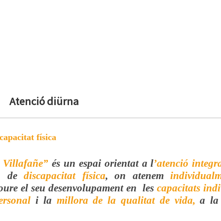
Atenció diürna
apacitat física
 Villafañe”
és un espai orientat a l
’atenció integr
au de
discapacitat física
, on atenem
individual
moure el seu desenvolupament en les
capacitats ind
ersonal
i la
millora de la qualitat de vida,
a la