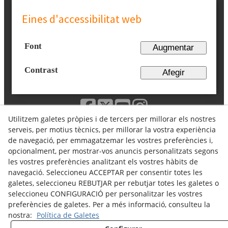
Eines d'accessibilitat web
Font
Augmentar
Contrast
Afegir
Utilitzem galetes pròpies i de tercers per millorar els nostres
serveis, per motius tècnics, per millorar la vostra experiència
Avís Legal
Política Cookies
de navegació, per emmagatzemar les vostres preferències i,
Política de Privacitat
Política de Donacions
opcionalment, per mostrar-vos anuncis personalitzats segons
Canal denúncies
les vostres preferències analitzant els vostres hàbits de
navegació. Seleccioneu ACCEPTAR per consentir totes les
galetes, seleccioneu REBUTJAR per rebutjar totes les galetes o
seleccioneu CONFIGURACIÓ per personalitzar les vostres
© 08/2026 ASSOCIACIÓ DE PARAPLÈGICS I
preferències de galetes. Per a més informació, consulteu la
DISCAPACITATS FÍSICS DE LLEIDA (ASPID) - Tots els
nostra:
Política de Galetes
drets reservats.