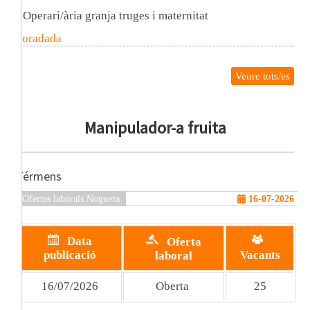
Operari/ària granja truges i maternitat
Foradada
Veure tots/es
Manipulador-a fruita
Térmens
Ofertes laborals Noguera
16-07-2026
Data
Oferta
publicació
Vacants
laboral
16/07/2026
Oberta
25