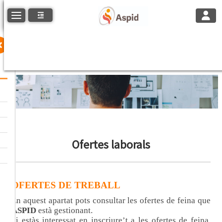
Toggle
Toggle navigation
Ofertes laborals
OFERTES DE TREBALL
En aquest apartat pots consultar les ofertes de feina que
ASPID
està gestionant.
Si estàs interessat en inscriure’t a les ofertes de feina,