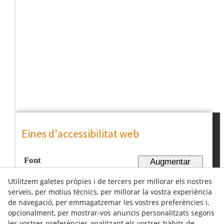
Eines d'accessibilitat web
Font
Augmentar
Utilitzem galetes pròpies i de tercers per millorar els nostres
Contrast
Afegir
serveis, per motius tècnics, per millorar la vostra experiència
de navegació, per emmagatzemar les vostres preferències i,
opcionalment, per mostrar-vos anuncis personalitzats segons
les vostres preferències analitzant els vostres hàbits de