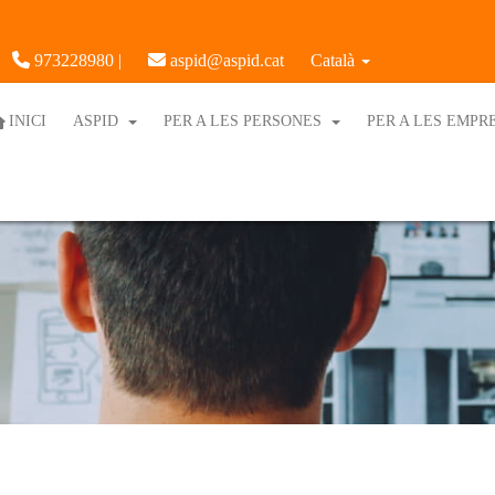
973228980 |
aspid@aspid.cat
Català
INICI
ASPID
PER A LES PERSONES
PER A LES EMPR