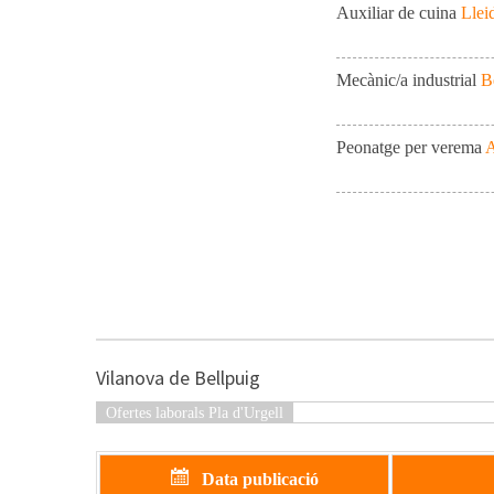
Auxiliar de cuina
Llei
Mecànic/a industrial
B
Peonatge per verema
A
Vilanova de Bellpuig
Ofertes laborals Pla d'Urgell
Data publicació