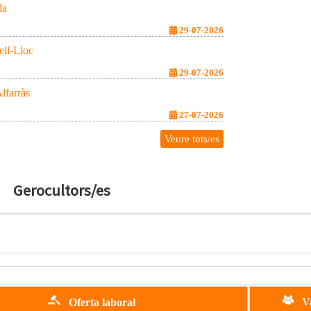
da
29-07-2026
ell-Lloc
29-07-2026
lfarràs
27-07-2026
Veure tots/es
Gerocultors/es
Va
Oferta laboral