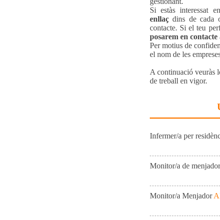
gestionant.
Si estàs interessat e
enllaç
dins de cada of
contacte. Si el teu per
posarem en contacte
Per motius de confidenc
el nom de les emprese
A continuació veuràs le
de treball en vigor.
Infermer/a per residèn
Monitor/a de menjado
Monitor/a Menjador
A