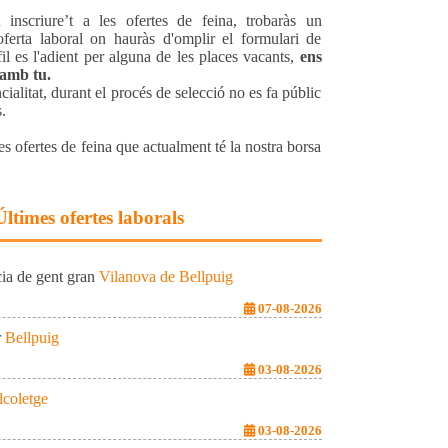
n inscriure’t a les ofertes de feina, trobaràs un
erta laboral on hauràs d'omplir el formulari de
fil es l'adient per alguna de les places vacants,
ens
 amb tu.
ialitat, durant el procés de selecció no es fa públic
s.
s ofertes de feina que actualment té la nostra borsa
Últimes ofertes laborals
cia de gent gran
Vilanova de Bellpuig
07-08-2026
r
Bellpuig
03-08-2026
lcoletge
03-08-2026