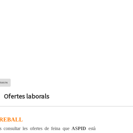
tors/es
Ofertes laborals
TREBALL
s consultar les ofertes de feina que
ASPID
està