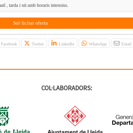
tí , tarda i nit amb horaris intensius.
Sol·licitar oferta
Facebook
Twitter
LinkedIn
WhatsApp
Email
COL·LABORADORS: