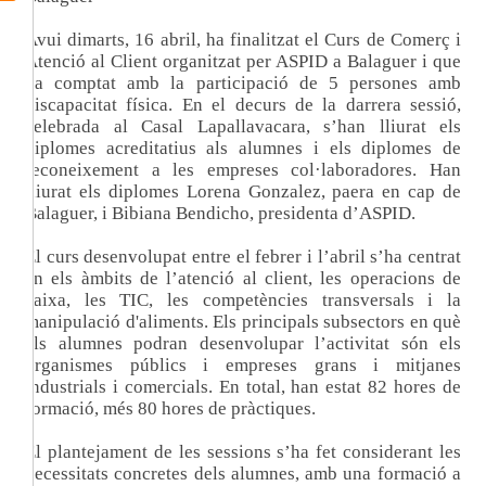
Avui dimarts, 16 abril, ha finalitzat el Curs de Comerç i
Atenció al Client organitzat per ASPID a Balaguer i que
ha comptat amb la participació de 5 persones amb
discapacitat física. En el decurs de la darrera sessió,
celebrada al Casal Lapallavacara, s’han lliurat els
diplomes acreditatius als alumnes i els diplomes de
reconeixement a les empreses col·laboradores. Han
lliurat els diplomes Lorena Gonzalez, paera en cap de
Balaguer, i Bibiana Bendicho, presidenta d’ASPID.
El curs desenvolupat entre el febrer i l’abril s’ha centrat
en els àmbits de l’atenció al client, les operacions de
caixa, les TIC, les competències transversals i la
manipulació d'aliments. Els principals subsectors en què
els alumnes podran desenvolupar l’activitat són els
organismes públics i empreses grans i mitjanes
industrials i comercials. En total, han estat 82 hores de
formació, més 80 hores de pràctiques.
El plantejament de les sessions s’ha fet considerant les
necessitats concretes dels alumnes, amb una formació a