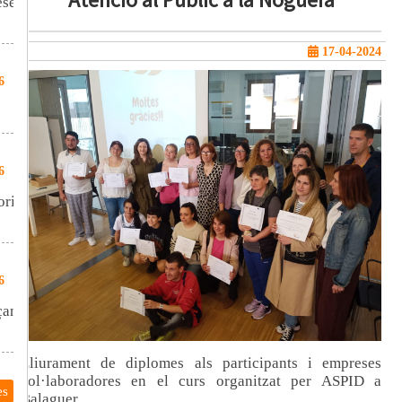
eses
17-04-2024
6
6
oria
6
çant
Lliurament de diplomes als participants i empreses
col·laboradores en el curs organitzat per ASPID a
es
Balaguer