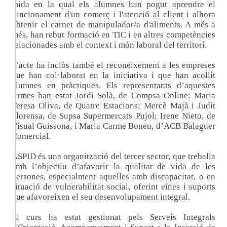
mida en la qual els alumnes han pogut aprendre el
funcionament d'un comerç i l'atenció al client i alhora
obtenir el carnet de manipulador/a d'aliments. A més a
més, han rebut formació en TIC i en altres competències
relacionades amb el context i món laboral del territori.
L’acte ha inclòs també el reconeixement a les empreses
que han col·laborat en la iniciativa i que han acollit
alumnes en pràctiques. Els representants d’aquestes
firmes han estat Jordi Solà, de Compsa Online; Maria
Teresa Oliva, de Quatre Estacions; Mercè Majà i Judit
Florensa, de Supsa Supermercats Pujol; Irene Nieto, de
Visual Guissona, i Maria Carme Boneu, d’ACB Balaguer
Comercial.
ASPID és una organització del tercer sector, que treballa
amb l’objectiu d’afavorir la qualitat de vida de les
persones, especialment aquelles amb discapacitat, o en
situació de vulnerabilitat social, oferint eines i suports
que afavoreixen el seu desenvolupament integral.
El curs ha estat gestionat pels Serveis Integrals