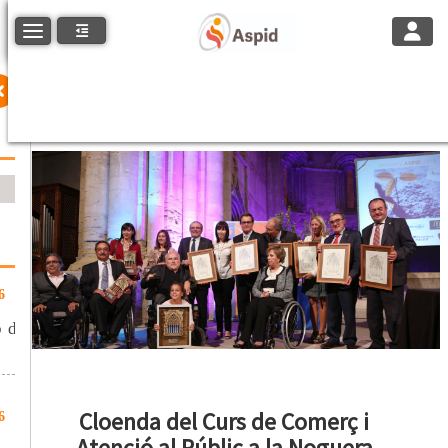
Toggle
Toggle navigation
6
p de
Cloenda del Curs de Comerç i
6
Atenció al Públic a la Noguera