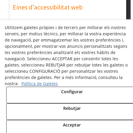
Eines d'accessibilitat web
Font
Augmentar
Utilitzem galetes pròpies i de tercers per millorar els nostres
serveis, per motius tècnics, per millorar la vostra experiència
Contrast
Afegir
de navegació, per emmagatzemar les vostres preferències i,
opcionalment, per mostrar-vos anuncis personalitzats segons
les vostres preferències analitzant els vostres hàbits de
navegació. Seleccioneu ACCEPTAR per consentir totes les
galetes, seleccioneu REBUTJAR per rebutjar totes les galetes o
seleccioneu CONFIGURACIÓ per personalitzar les vostres
Avís Legal
Política Cookies
preferències de galetes. Per a més informació, consulteu la
Política de Privacitat
Política de Donacions
nostra:
Política de Galetes
Canal denúncies
Configurar
Rebutjar
© 08/2026 ASSOCIACIÓ DE PARAPLÈGICS I
DISCAPACITATS FÍSICS DE LLEIDA (ASPID) - Tots els
Acceptar
drets reservats.